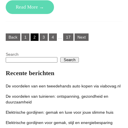
Read More →
Posts
Back
1
2
3
4
…
17
Next
pagination
Search
Search
Recente berichten
De voordelen van een tweedehands auto kopen via viabovag.nl
De voordelen van tuinieren: ontspanning, gezondheid en
duurzaamheid
Elektrische gordijnen: gemak en luxe voor jouw slimme huis
Elektrische gordijnen voor gemak, stijl en energiebesparing