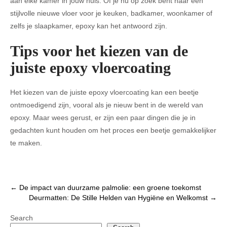
aan elke kamer in jouw huis. Of je nu op zoek bent naar een
stijlvolle nieuwe vloer voor je keuken, badkamer, woonkamer of
zelfs je slaapkamer, epoxy kan het antwoord zijn.
Tips voor het kiezen van de
juiste epoxy vloercoating
Het kiezen van de juiste epoxy vloercoating kan een beetje
ontmoedigend zijn, vooral als je nieuw bent in de wereld van
epoxy. Maar wees gerust, er zijn een paar dingen die je in
gedachten kunt houden om het proces een beetje gemakkelijker
te maken.
Post
←
De impact van duurzame palmolie: een groene toekomst
Deurmatten: De Stille Helden van Hygiëne en Welkomst
→
navigation
Search