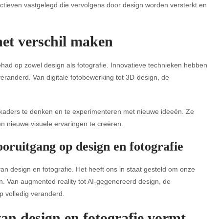
ctieven vastgelegd die vervolgens door design worden versterkt en
het verschil maken
had op zowel design als fotografie. Innovatieve technieken hebben
randerd. Van digitale fotobewerking tot 3D-design, de
e kaders te denken en te experimenteren met nieuwe ideeën. Ze
en nieuwe visuele ervaringen te creëren.
ooruitgang op design en fotografie
n design en fotografie. Het heeft ons in staat gesteld om onze
. Van augmented reality tot AI-gegenereerd design, de
p volledig veranderd.
an design en fotografie vormt