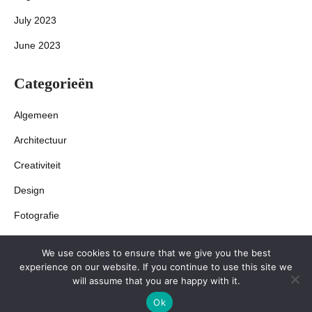
July 2023
June 2023
Categorieën
Algemeen
Architectuur
Creativiteit
Design
Fotografie
Interieur
We use cookies to ensure that we give you the best
experience on our website. If you continue to use this site we
will assume that you are happy with it.
Ok
© Copyright 2026 All Rights Reserved.
Kitchen Design